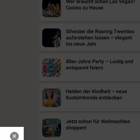
Wer braucht schon Las Vegas?
Casino zu Hause
Silvester die Roaring Twenties
auferstehen lassen – elegant
ins neue Jahr
80er-Jahre Party – Lustig und
entspannt feiern
Helden der Kindheit – neue
Kostümtrends entdecken
Jetzt schon für Weihnachten
shoppen!