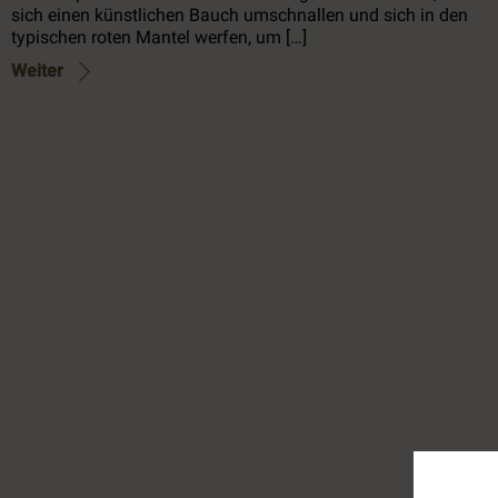
sich einen künstlichen Bauch umschnallen und sich in den
typischen roten Mantel werfen, um […]
Weiter