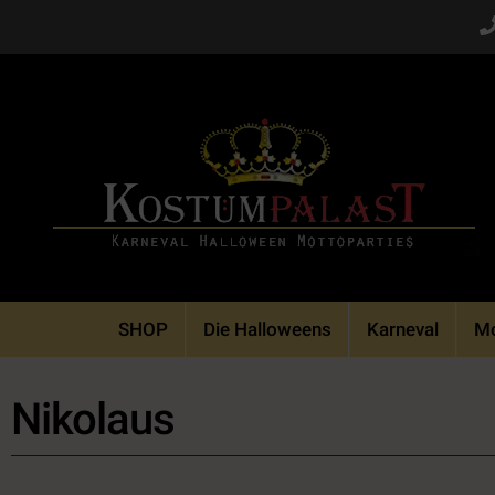
Skip
to
content
SHOP
Die Halloweens
Karneval
Mo
Nikolaus