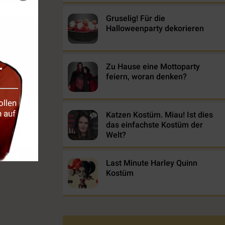
Gruselig! Für die
Halloweenparty dekorieren
r
Zu Hause eine Mottoparty
feiern, woran denken?
ollen
 auf
Katzen Kostüm. Miau! Ist dies
das einfachste Kostüm der
Welt?
Last Minute Harley Quinn
Kostüm