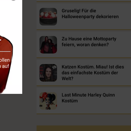
en Teufel.
Gruselig! Für die
euer und
Halloweenparty dekorieren
hluss des
r
Zu Hause eine Mottoparty
feiern, woran denken?
ollen
 auf
Katzen Kostüm. Miau! Ist dies
das einfachste Kostüm der
Welt?
Last Minute Harley Quinn
Kostüm