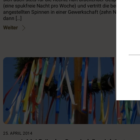
(eine spukfreie Nacht pro Woche) und vertritt die bei Tony
angestellten Spinnen in einer Gewerkschaft (zehn Netze am St
dann […]
Weiter
Meld
Akt
25. APRIL 2014