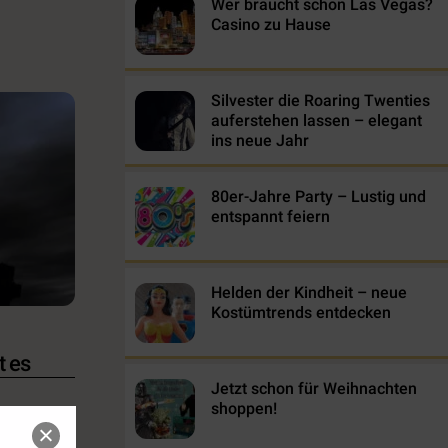
Wer braucht schon Las Vegas?
Casino zu Hause
Silvester die Roaring Twenties
auferstehen lassen – elegant
ins neue Jahr
80er-Jahre Party – Lustig und
entspannt feiern
Helden der Kindheit – neue
Kostümtrends entdecken
t es
Jetzt schon für Weihnachten
shoppen!
dem