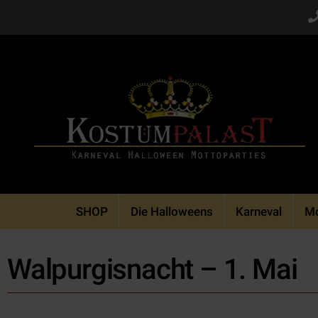
Skip
to
content
SHOP
Die Halloweens
Karneval
Mo
Walpurgisnacht – 1. Mai