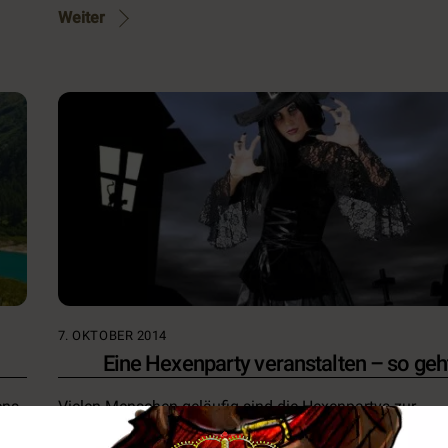
Weiter
7. OKTOBER 2014
Eine Hexenparty veranstalten – so geh
ens
Vielen Menschen geläufig sind die Hexenpartys zur
Walpurgisnacht, also am 30.4. eines jeden Jahres.
Bekannterweise tanzen in dieser Nacht die Hexen auf 