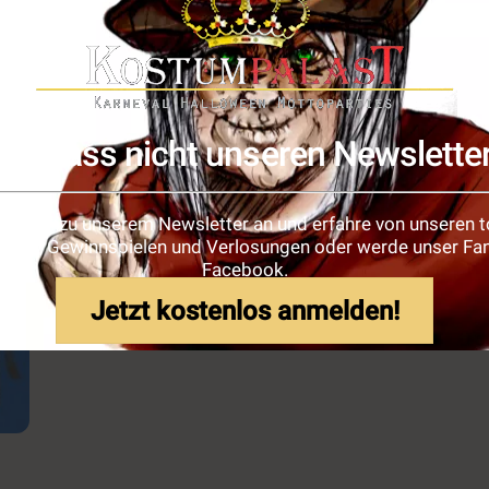
Blocksberg im Brocken. Sie ehren damit ihren Meister, d
ück,
Dazu tanzen die Hexen in einem großen Kreis um das F
küssen anschließend den Hintern ihres Gebieters. Absc
Festes ist […]
Weiter
Verpass nicht unseren Newslette
e dich zu unserem Newsletter an und erfahre von unseren t
ionen, Gewinnspielen und Verlosungen oder werde unser Fan
Facebook.
Jetzt kostenlos anmelden!