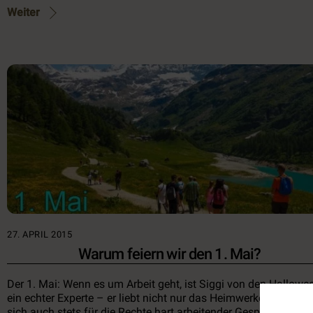
Weiter
27. APRIL 2015
Warum feiern wir den 1. Mai?
Der 1. Mai: Wenn es um Arbeit geht, ist Siggi von den Hallowe
ein echter Experte – er liebt nicht nur das Heimwerken, er setzt
sich auch stets für die Rechte hart arbeitender Gespenster ein