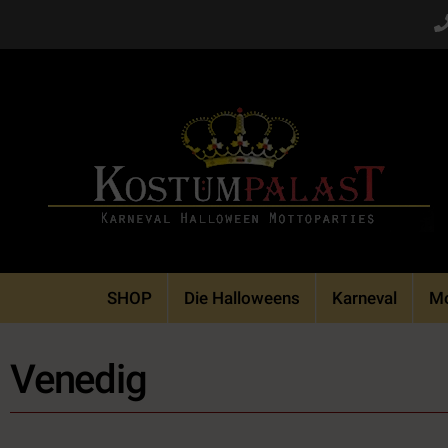
Skip
to
content
SHOP
Die Halloweens
Karneval
Mo
Venedig