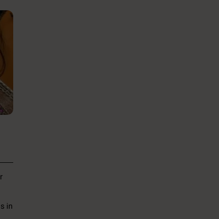
r
s in