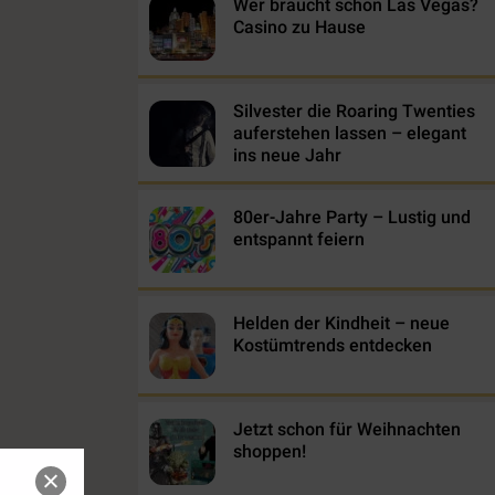
Wer braucht schon Las Vegas?
Casino zu Hause
Silvester die Roaring Twenties
auferstehen lassen – elegant
ins neue Jahr
80er-Jahre Party – Lustig und
entspannt feiern
Helden der Kindheit – neue
Kostümtrends entdecken
Jetzt schon für Weihnachten
shoppen!