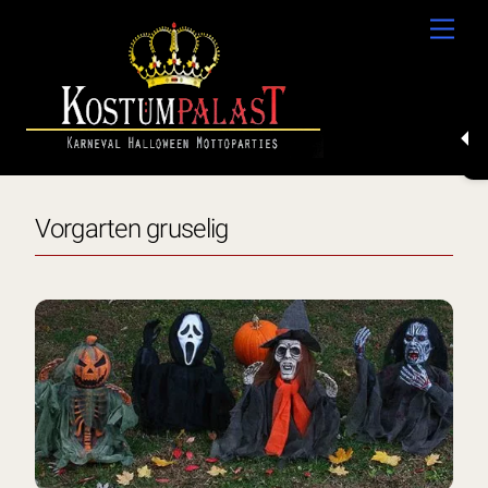
Skip
Men
to
content
Vorgarten gruselig