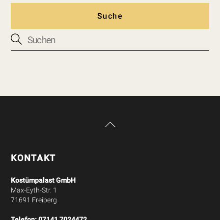
Suche
Back
To
Top
KONTAKT
Kostümpalast GmbH
Max-Eyth-Str. 1
71691 Freiberg
Telefon:
07141 7024472