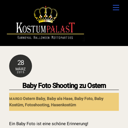
Skip
Men
to
content
28
MÄRZ
2015
Baby Foto Shooting zu Ostern
Ostern
Baby
,
Baby als Hase
,
Baby Foto
,
Baby
MARGO
Kostüm
,
Fotoshooting
,
Hasenkostüm
Ein Baby Foto ist eine schöne Erinnerung!