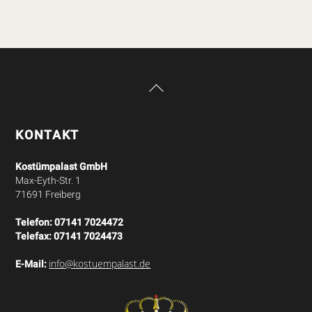
Back
To
Top
KONTAKT
Kostümpalast GmbH
Max-Eyth-Str. 1
71691 Freiberg
Telefon:
07141 7024472
Telefax:
07141 7024473
info@kostuempalast.de
E-Mail: