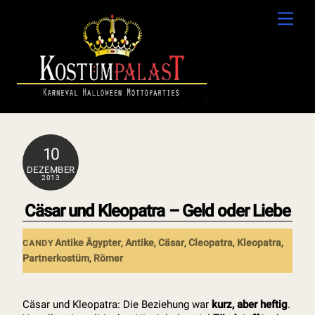
Skip
Men
to
content
10
DEZEMBER
2013
Cäsar und Kleopatra – Geld oder Liebe
Antike
Ägypter
,
Antike
,
Cäsar
,
Cleopatra
,
Kleopatra
,
CANDY
Partnerkostüm
,
Römer
Cäsar und Kleopatra: Die Beziehung war
kurz, aber heftig
.