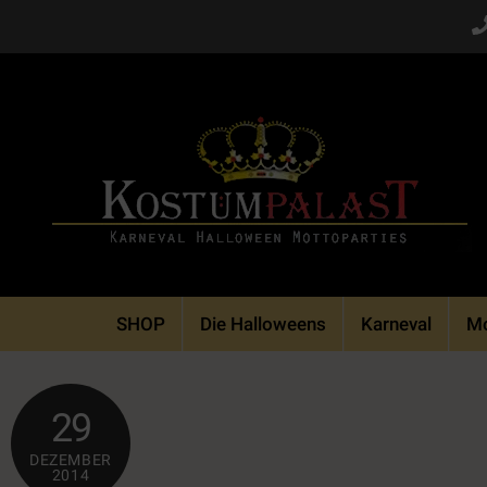
Skip
to
content
SHOP
Die Halloweens
Karneval
Mo
29
DEZEMBER
2014