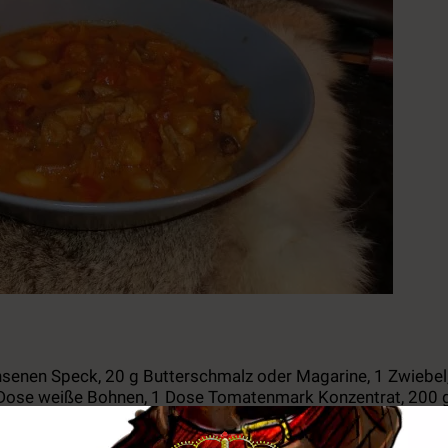
chsenen Speck, 20 g Butterschmalz oder Magarine, 1 Zwiebel
 1 Dose weiße Bohnen, 1 Dose Tomatenmark Konzentrat, 200 
fe Peperoni, Salz, Pfeffer, Paprikapulver, Curry und Sauce