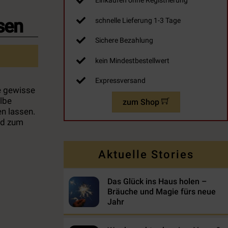
Einkaufen ohne Registrierung
sen
schnelle Lieferung 1-3 Tage
Sichere Bezahlung
kein Mindestbestellwert
Expressversand
ne gewisse
lbe
zum Shop
en lassen.
nd zum
Aktuelle Stories
Das Glück ins Haus holen –
Bräuche und Magie fürs neue
Jahr