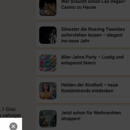
Wer braucht schon Las Vegas?
Casino zu Hause
Silvester die Roaring Twenties
auferstehen lassen – elegant
ins neue Jahr
80er-Jahre Party – Lustig und
entspannt feiern
Helden der Kindheit – neue
Kostümtrends entdecken
, 1 Glas
Jetzt schon für Weihnachten
g sahniger
shoppen!
nbinder.