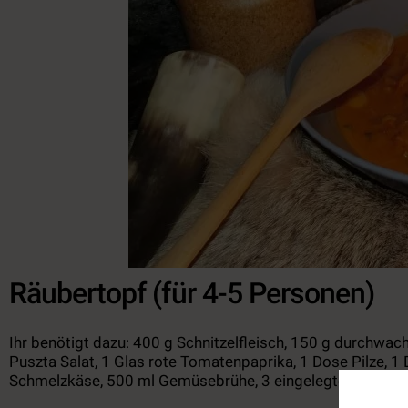
Räubertopf (für 4-5 Personen)
Ihr benötigt dazu: 400 g Schnitzelfleisch, 150 g durchwa
Puszta Salat, 1 Glas rote Tomatenpaprika, 1 Dose Pilze,
Schmelzkäse, 500 ml Gemüsebrühe, 3 eingelegte mittelschar