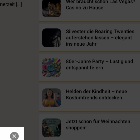
Wer braucht schon Las Vegas?
nerzeit […]
Casino zu Hause
Silvester die Roaring Twenties
auferstehen lassen – elegant
ins neue Jahr
80er-Jahre Party – Lustig und
entspannt feiern
Helden der Kindheit – neue
Kostümtrends entdecken
Jetzt schon für Weihnachten
shoppen!