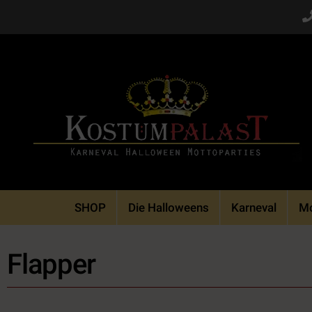
Skip
to
content
SHOP
Die Halloweens
Karneval
Mo
Flapper