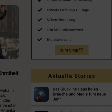
Einkaufen ohne Registrierung
schnelle Lieferung 1-3 Tage
Sichere Bezahlung
kein Mindestbestellwert
Expressversand
zum Shop
rühmtheit
Aktuelle Stories
Das Glück ins Haus holen –
Mafia in
Bräuche und Magie fürs neue
ick.
Jahr
n 20er
hre ist in
 Amerika