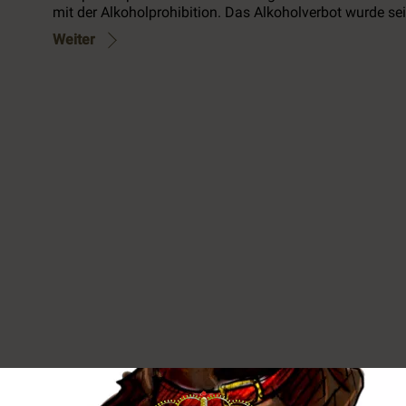
mit der Alkoholprohibition. Das Alkoholverbot wurde sei
Weiter