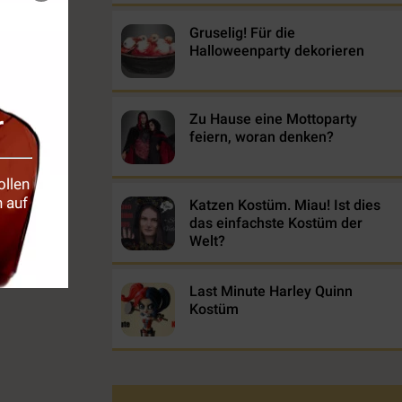
Gruselig! Für die
Halloweenparty dekorieren
r
Zu Hause eine Mottoparty
feiern, woran denken?
ollen
 auf
Katzen Kostüm. Miau! Ist dies
das einfachste Kostüm der
Welt?
Last Minute Harley Quinn
Kostüm