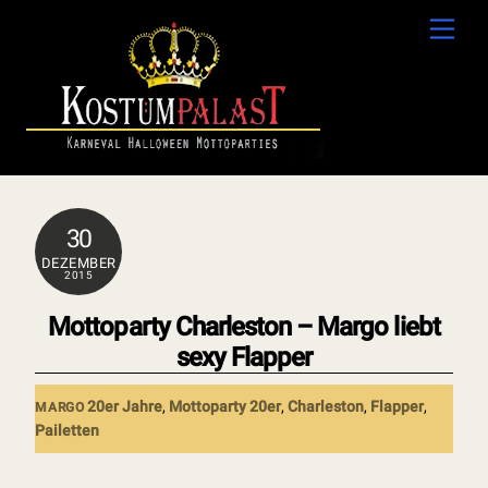
Skip
Men
to
content
30
DEZEMBER
2015
Mottoparty Charleston – Margo liebt
sexy Flapper
20er Jahre
,
Mottoparty
20er
,
Charleston
,
Flapper
,
MARGO
Pailetten