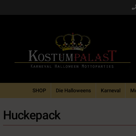
Skip
to
content
SHOP
Die Halloweens
Karneval
Mo
Huckepack