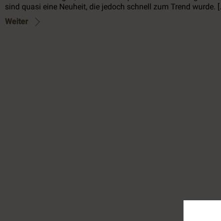
sind quasi eine Neuheit, die jedoch schnell zum Trend wurde. [
Weiter