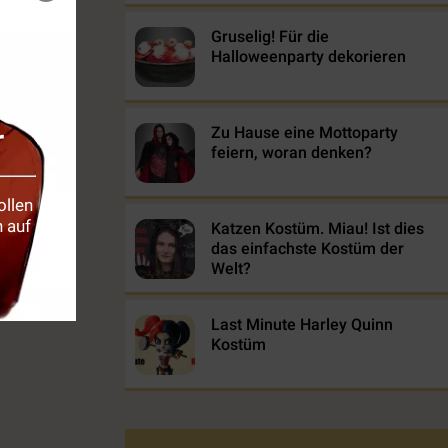
Gruselig! Für die
Halloweenparty dekorieren
r
Zu Hause eine Mottoparty
feiern, woran denken?
ollen
 auf
Katzen Kostüm. Miau! Ist dies
das einfachste Kostüm der
Welt?
Last Minute Harley Quinn
Kostüm