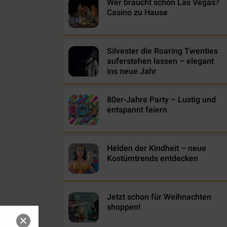
Wer braucht schon Las Vegas?
Casino zu Hause
Silvester die Roaring Twenties
auferstehen lassen – elegant
ins neue Jahr
80er-Jahre Party – Lustig und
entspannt feiern
Helden der Kindheit – neue
Kostümtrends entdecken
Jetzt schon für Weihnachten
shoppen!