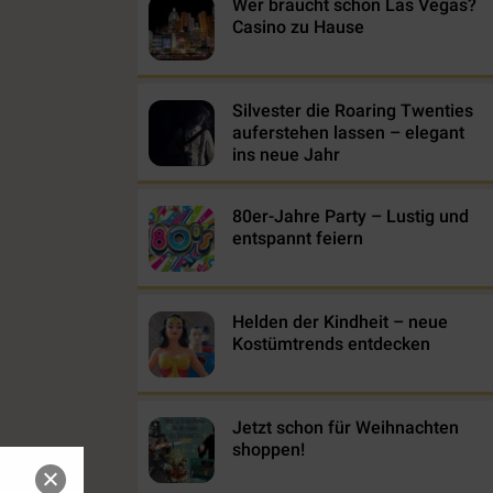
Wer braucht schon Las Vegas?
Casino zu Hause
Silvester die Roaring Twenties
auferstehen lassen – elegant
ins neue Jahr
80er-Jahre Party – Lustig und
entspannt feiern
Helden der Kindheit – neue
Kostümtrends entdecken
Jetzt schon für Weihnachten
shoppen!