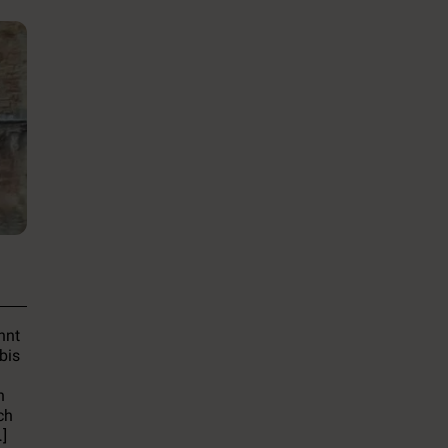
nnt
bis
n
ch
]