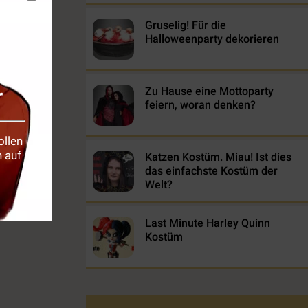
Gruselig! Für die
Halloweenparty dekorieren
r
Zu Hause eine Mottoparty
feiern, woran denken?
ollen
 auf
Katzen Kostüm. Miau! Ist dies
das einfachste Kostüm der
Welt?
Last Minute Harley Quinn
Kostüm