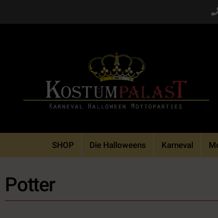
Skip
to
content
SHOP
Die Halloweens
Karneval
Mo
Potter