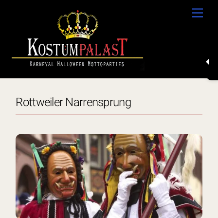
Skip
Men
to
content
Rottweiler Narrensprung