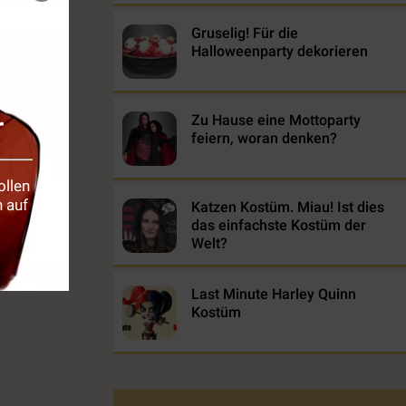
Gruselig! Für die
Halloweenparty dekorieren
r
Zu Hause eine Mottoparty
feiern, woran denken?
ollen
 auf
Katzen Kostüm. Miau! Ist dies
das einfachste Kostüm der
Welt?
Last Minute Harley Quinn
Kostüm