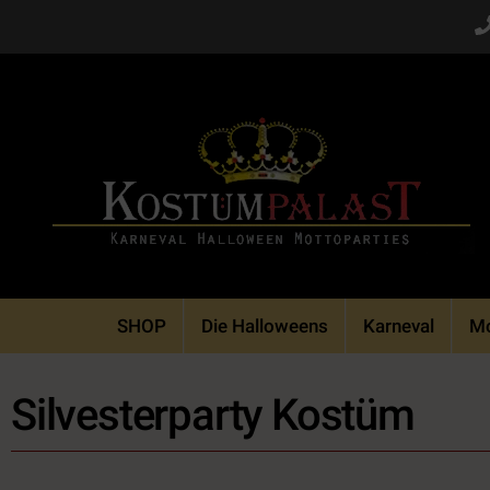
Skip
to
content
SHOP
Die Halloweens
Karneval
Mo
Silvesterparty Kostüm