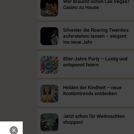
Wer braucht schon Las Vegas?
Casino zu Hause
Silvester die Roaring Twenties
auferstehen lassen – elegant
ins neue Jahr
80er-Jahre Party – Lustig und
entspannt feiern
Helden der Kindheit – neue
Kostümtrends entdecken
Jetzt schon für Weihnachten
shoppen!