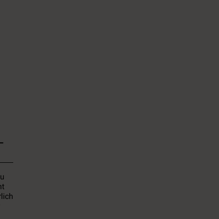
–
du
ht
lich