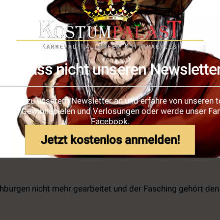
Bild:123rf.com
Verpass nicht unseren Newslette
wird, um dann zu einer neuen Ordnung zu finden. Herren bedien
e dich zu unserem Newsletter an und erfahre von unseren t
 Ein schönes Symbol für die Überschreitung der Normen sind
ionen, Gewinnspielen und Verlosungen oder werde unser Fan
n Brauchtum entstanden sind. Du siehst also, der Karneval h
Facebook.
e ich extra für Margo eingeführt ;).
Jetzt kostenlos anmelden!
hburgen nicht mehr gearbeitet und der Fasching gehört den