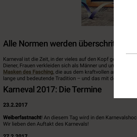
Alle Normen werden überschritten
Karneval ist die Zeit, in der vieles auf den Kopf gestellt 
Meld
Diener, Frauen verkleiden sich als Männer und umgekehrt.
Akt
Masken des Fasching
, die aus dem kraftvollen archaische
lange und bedeutende Tradition – und das mit dem Wein hab
Karneval 2017: Die Termine
23.2.2017
Weiberfastnacht
! An diesem Tag wird in den Karnevalshoc
Wir lieben den Auftakt des Karnevals!
27.2.2017