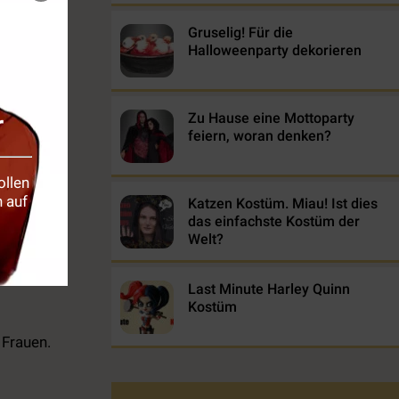
Gruselig! Für die
Halloweenparty dekorieren
r
Zu Hause eine Mottoparty
feiern, woran denken?
en ihre
ollen
 auch die
 auf
Katzen Kostüm. Miau! Ist dies
at eine
das einfachste Kostüm der
Welt?
Last Minute Harley Quinn
Kostüm
 Frauen.