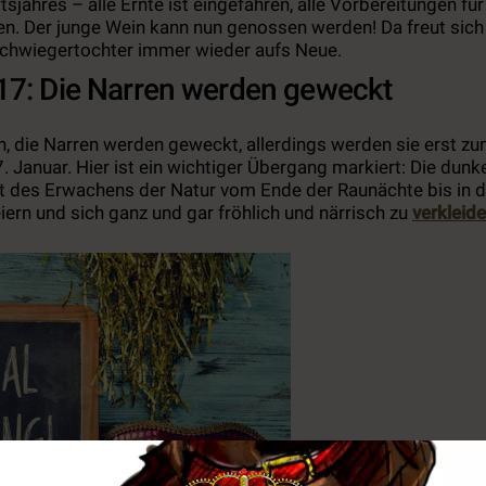
sjahres – alle Ernte ist eingefahren, alle Vorbereitungen fü
fen. Der junge Wein kann nun genossen werden! Da freut sich
chwiegertochter immer wieder aufs Neue.
17: Die Narren werden geweckt
n, die Narren werden geweckt, allerdings werden sie erst z
Januar. Hier ist ein wichtiger Übergang markiert: Die dunke
t des Erwachens der Natur vom Ende der Raunächte bis in 
eiern und sich ganz und gar fröhlich und närrisch zu
verkleid