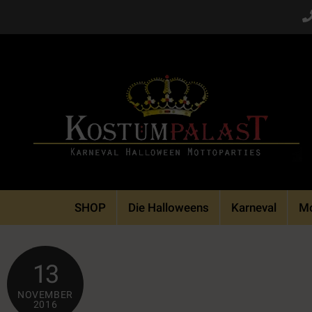
Skip
to
content
SHOP
Die Halloweens
Karneval
Mo
13
NOVEMBER
2016