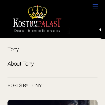
Skip
Men
to
content
Tony
About
Tony
POSTS BY TONY :