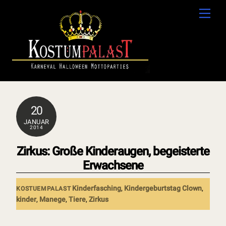
Skip
Men
to
content
20
JANUAR
2014
Zirkus: Große Kinderaugen, begeisterte
Erwachsene
Kinderfasching
,
Kindergeburtstag
Clown
,
KOSTUEMPALAST
kinder
,
Manege
,
Tiere
,
Zirkus