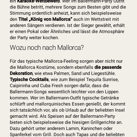
ein
Karaoke-Wettbewerb
. Wer im Ballermann-Party Outfit
die Bühne betritt, mehrere Songs zum Besten gibt und die
Stimmung ordentlich anheizt, kann sich beispielsweise
den
Titel „König von Mallorca“
auch im Wettstreit mit
anderen Sängern verdienen. Ist der Sieger gewählt, erhält
er einen Pokal oder Ähnliches und lässt die Atmosphäre
der Party weiter kochen.
Wozu noch nach Mallorca?
Für das typische Mallorca-Feeling sorgen aber nicht nur
die Mallorca Kostüme, sondern ebenfalls
die passende
Dekoration
, wie etwa Palmen, Sand und Liegestühle.
Typische Cocktails
, wie zum Beispiel Tequila Sunrise,
Caipirinha und Cuba Fresh sorgen dafür, dass die
Ballermann-Songs wesentlich leichter von den Lippen
kommen. Wer im Ballermann-Outfit typische Getränke
schlürft und mallorquinisches Essen genießt, der kommt
sich tatsächlich vor, als ob Urlaub auf der beliebten Insel
gemacht wird. Als Speisen auf der Ballermann-Party
bieten sich beispielsweise die hiesigen Grillgerichte an.
Dazu gehört unter anderem Lamm, Kaninchen oder
Spanferkel vom Grill. Doch auch Tapas und die beliebten