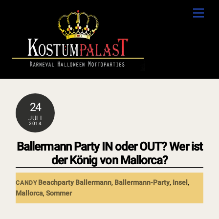
Skip
Men
to
content
24
JULI
2014
Ballermann Party IN oder OUT? Wer ist
der König von Mallorca?
Beachparty
Ballermann
,
Ballermann-Party
,
Insel
,
CANDY
Mallorca
,
Sommer