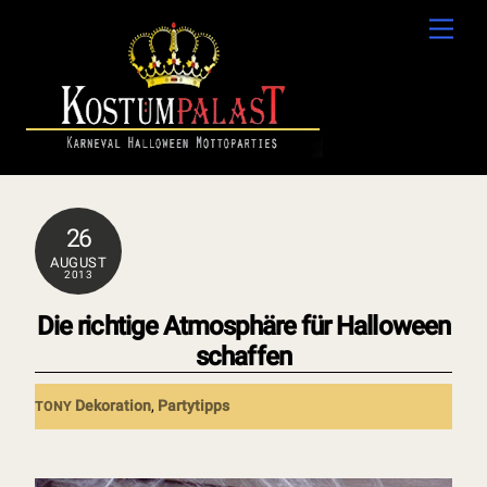
Skip
Men
to
content
26
AUGUST
2013
Die richtige Atmosphäre für Halloween
schaffen
Dekoration
,
Partytipps
TONY