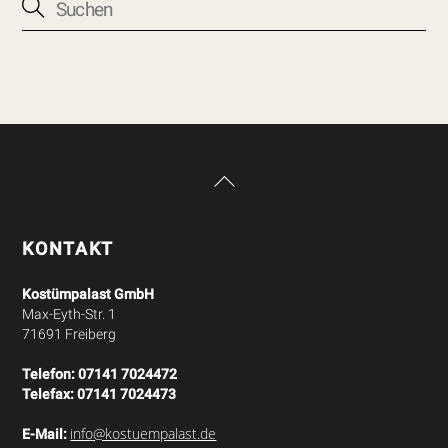
Back
To
Top
KONTAKT
Kostümpalast GmbH
Max-Eyth-Str. 1
71691 Freiberg
Telefon:
07141 7024472
Telefax:
07141 7024473
info@kostuempalast.de
E-Mail: