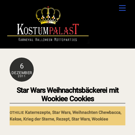
Skip
Men
to
content
6
DEZEMBER
2011
Star Wars Weihnachtsbäckerei mit
Wookiee Cookies
Katerrezepte
,
Star Wars
,
Weihnachten
Chewbacca
,
OTHILIE
Kekse
,
Krieg der Sterne
,
Rezept
,
Star Wars
,
Wookiee