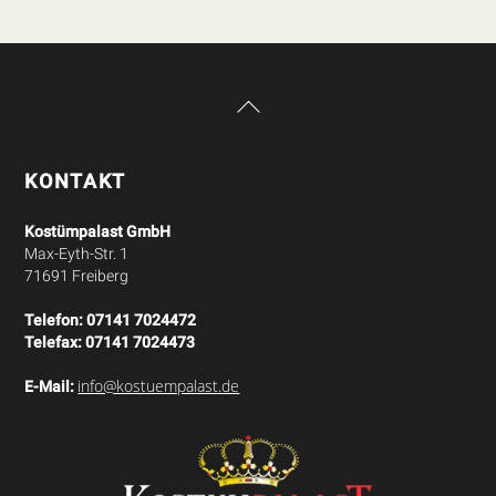
Back
To
Top
KONTAKT
Kostümpalast GmbH
Max-Eyth-Str. 1
71691 Freiberg
Telefon:
07141 7024472
Telefax:
07141 7024473
info@kostuempalast.de
E-Mail: