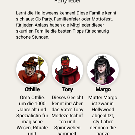
Partyfieber
Lernt die Halloweens kennen! Diese Familie kennt
sich aus: Ob Party, Familienfeier oder Mottofest,
für jeden Anlass haben die Mitglieder dieser
skurrilen Familie die besten Tipps für schaurig-
schöne Stunden.
Othilie
Tony
Margo
Oma Ottilie,
Dieses Gesicht
Mutter Margo
um die 1000
kennt ihr! Aber
ist zwar in
Jahre alt und
das Vater Tony
Hollywood
Spezialistin für
Modezeitschrif
abgeblitzt,
magische
ten und
stylt aber
Wesen, Rituale
Spinnweben
dennoch die
und
sammelt,
ganze