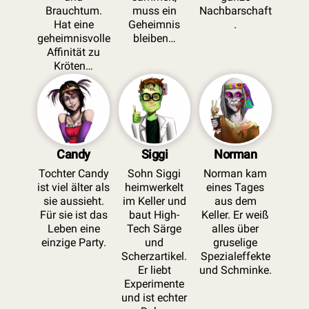
Brauchtum.
muss ein
Nachbarschaft
Hat eine
Geheimnis
.
geheimnisvolle
bleiben…
Affinität zu
Kröten…
Candy
Siggi
Norman
Tochter Candy
Sohn Siggi
Norman kam
ist viel älter als
heimwerkelt
eines Tages
sie aussieht.
im Keller und
aus dem
Für sie ist das
baut High-
Keller. Er weiß
Leben eine
Tech Särge
alles über
einzige Party.
und
gruselige
Scherzartikel.
Spezialeffekte
Er liebt
und Schminke.
Experimente
und ist echter